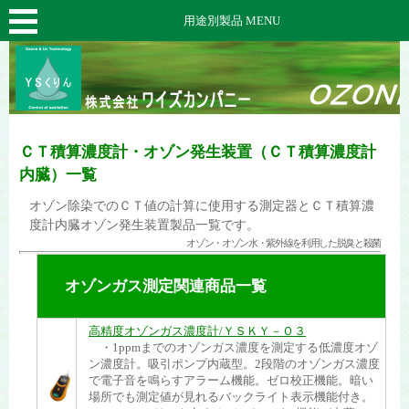
用途別製品 MENU
ＣＴ積算濃度計・オゾン発生装置（ＣＴ積算濃度計
内臓）一覧
オゾン除染でのＣＴ値の計算に使用する測定器とＣＴ積算濃
度計内臓オゾン発生装置製品一覧です。
オゾン・オゾン水・紫外線を利用した脱臭と殺菌
オゾンガス測定関連商品一覧
高精度オゾンガス濃度計/ＹＳＫＹ－Ｏ３
・1ppmまでのオゾンガス濃度を測定する低濃度オゾ
ン濃度計。吸引ポンプ内蔵型。2段階のオゾンガス濃度
で電子音を鳴らすアラーム機能。ゼロ校正機能。暗い
場所でも測定値が見れるバックライト表示機能付き。