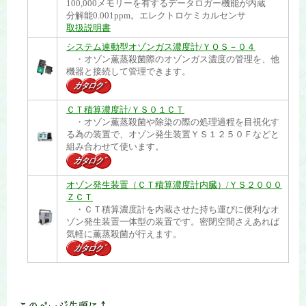
100,000メモリーを有するデータロガー機能が内蔵
分解能0.001ppm。エレクトロケミカルセンサ
取扱説明書
システム連動型オゾンガス濃度計/ＹＯＳ－０４
・オゾン薫蒸殺菌際のオゾンガス濃度の管理を、他
機器と接続して管理できます。
ＣＴ積算濃度計/ＹＳ０１ＣＴ
・オゾン薫蒸殺菌や除染の際の処理過程を目視化す
る為の装置で、オゾン発生装置ＹＳ１２５０Ｆなどと
組み合わせて使います。
オゾン発生装置（ＣＴ積算濃度計内臓）/ＹＳ２０００
ＺＣＴ
・ＣＴ積算濃度計を内蔵させた持ち運びに便利なオ
ゾン発生装置一体型の装置です。密閉空間さえあれば
気軽に薫蒸殺菌が行えます。