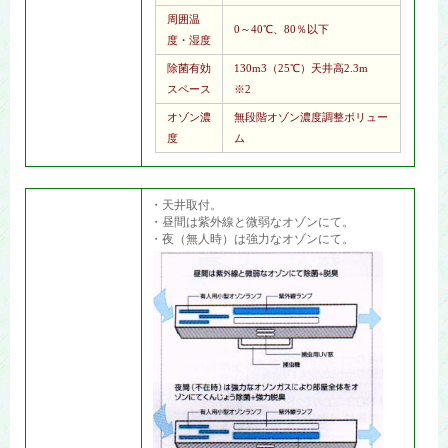
周囲温
0～40℃、80％以下
度・湿度
除菌有効
130m3（25℃）天井高2.3m
スペース
※2
オゾン濃
無段階オゾン濃度調整ボリュー
度
ム
・天井取付。
・昼間は紫外線と微弱なオゾンにて。
・夜（無人時）は強力なオゾンにて。