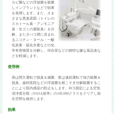
カビ菌などの浮遊菌を殺菌
しインプラントなどで効果
を発揮します。また、さま
ざまな悪臭原因（トイレの
スカトール臭・アンモニア
臭・生ゴミの腐敗臭）を分
解。またタバコ煙に含まれ
るニコチン・タール・一酸
化炭素・硫化水素などの化
学有害物質を分解し、待合室などの独特な嫌な薬品臭な
どを軽減します。
使用例
昼は間欠運転で脱臭＆滅菌、夜は連続運転で強力殺菌＆
脱臭。歯科医院などの浮遊菌を根こそぎ分解殺菌するこ
とにより院内感染の防止をします。RCS測定による空気
清浄度分類（NASA規準）の100,000クラスをクリアし衛
生空間を維持します。
効果