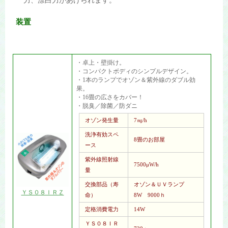
力、漂白力があげられます。
装置
・卓上・壁掛け。
・コンパクトボディのシンプルデザイン。
・1本のランプでオゾン＆紫外線のダブル効
果。
・16畳の広さをカバー！
・脱臭／除菌／防ダニ
オゾン発生量
7㎎/h
洗浄有効スペ
8畳のお部屋
ース
紫外線照射線
7500μW/h
量
交換部品（寿
オゾン＆ＵＶランプ
ＹＳ０８ＩＲＺ
命）
8W 9000ｈ
定格消費電力
14W
ＹＳ０８ＩＲ