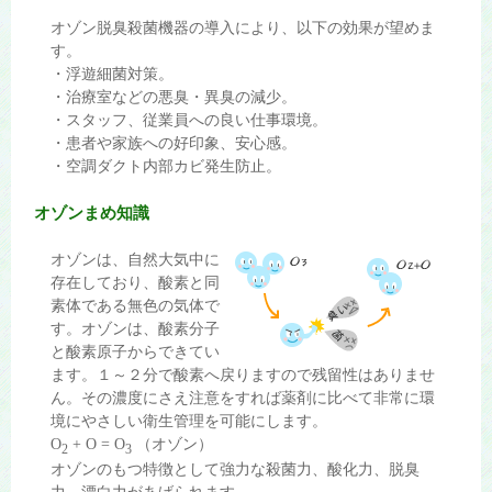
オゾン脱臭殺菌機器の導入により、以下の効果が望めま
す。
・浮遊細菌対策。
・治療室などの悪臭・異臭の減少。
・スタッフ、従業員への良い仕事環境。
・患者や家族への好印象、安心感。
・空調ダクト内部カビ発生防止。
オゾンまめ知識
オゾンは、自然大気中に
存在しており、酸素と同
素体である無色の気体で
す。オゾンは、酸素分子
と酸素原子からできてい
ます。１～２分で酸素へ戻りますので残留性はありませ
ん。その濃度にさえ注意をすれば薬剤に比べて非常に環
境にやさしい衛生管理を可能にします。
O
+ O = O
（オゾン）
2
3
オゾンのもつ特徴として強力な殺菌力、酸化力、脱臭