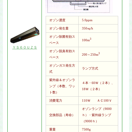
オゾン濃度
5.0ppm
オゾン発生量
350㎎/h
オゾン除菌有効ス
3
100m
ペース
ＹＳ６０ＵＺＳ
オゾン脱臭有効ス
3
200～250m
ペース
オゾンガス発生方
ランプ方式
式
紫外線＆オゾンラ
４本・60Ｗ（２本）、
ンプ（本数、ワッ
18Ｗ（２本）
ト数）
消費電力
110Ｗ ＡＣ100Ｖ
オゾンランプ（9000
交換部品（寿命）
ｈ）・紫外線ランプ
（9000ｈ）
重量
7500g