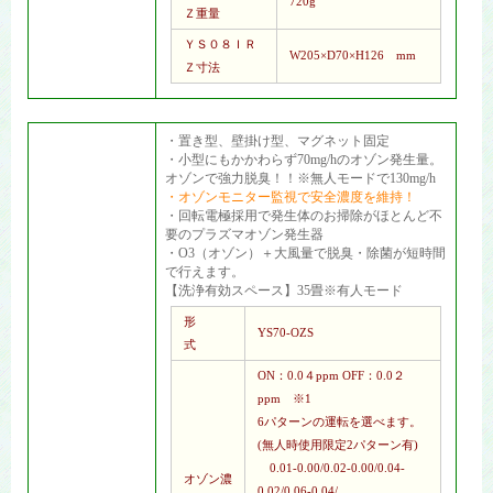
720g
Ｚ重量
ＹＳ０８ＩＲ
W205×D70×H126 mm
Ｚ寸法
・置き型、壁掛け型、マグネット固定
・小型にもかかわらず70mg/hのオゾン発生量。
オゾンで強力脱臭！！※無人モードで130mg/h
・オゾンモニター監視で安全濃度を維持！
・回転電極採用で発生体のお掃除がほとんど不
要のプラズマオゾン発生器
・O3（オゾン）＋大風量で脱臭・除菌が短時間
で行えます。
【洗浄有効スペース】35畳※有人モード
形
YS70-OZS
式
ON：0.0４ppm OFF：0.0２
ppm ※1
6パターンの運転を選べます。
(無人時使用限定2パターン有)
0.01-0.00/0.02-0.00/0.04-
オゾン濃
0.02/0.06-0.04/