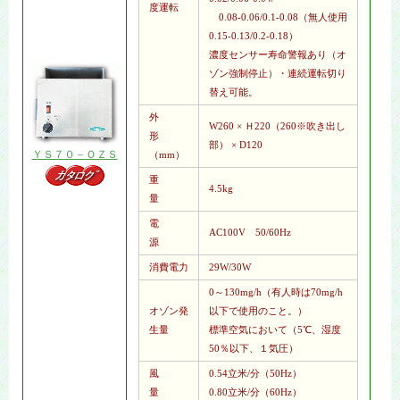
度運転
0.08-0.06/0.1-0.08（無人使用
0.15-0.13/0.2-0.18）
濃度センサー寿命警報あり（オ
ゾン強制停止）・連続運転切り
替え可能。
外
W260 × Ｈ220（260※吹き出し
形
部） × D120
ＹＳ７０－ＯＺＳ
（mm）
重
4.5kg
量
電
AC100V 50/60Hz
源
消費電力
29W/30W
0～130mg/h（有人時は70mg/h
オゾン発
以下で使用のこと。）
生量
標準空気において（5℃、湿度
50％以下、１気圧）
風
0.54立米/分（50Hz）
量
0.80立米/分（60Hz）